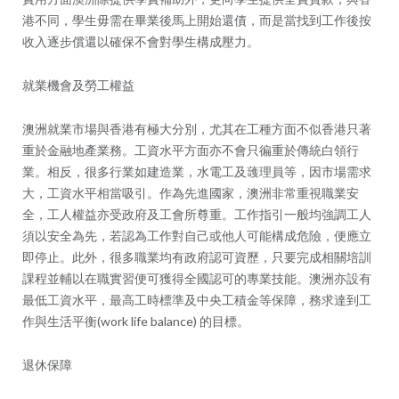
港不同，學生毋需在畢業後馬上開始還債，而是當找到工作後按
收入逐步償還以確保不會對學生構成壓力。
就業機會及勞工權益
澳洲就業市場與香港有極大分別，尤其在工種方面不似香港只著
重於金融地產業務。工資水平方面亦不會只徧重於傳統白領行
業。相反，很多行業如建造業，水電工及䕶理員等，因市場需求
大，工資水平相當吸引。作為先進國家，澳洲非常重視職業安
全，工人權益亦受政府及工會所尊重。工作指引一般均強調工人
須以安全為先，若認為工作對自己或他人可能構成危險，便應立
即停止。此外，很多職業均有政府認可資歷，只要完成相關培訓
課程並輔以在職實習便可獲得全國認可的專業技能。澳洲亦設有
最低工資水平，最高工時標準及中央工積金等保障，務求達到工
作與生活平衡(work life balance) 的目標。
退休保障