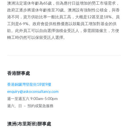
澳洲法定退休年齡為65歲，但為應付日益增加的勞工市場需求，
政府正逐步將退休年齡推至70歲。澳洲設有強制性公積金，與香
港不同，資方供欵比率一般比員工高，大概是12甚至是18%。員
工則是6-9%。政府會提供稅務優惠以鼓勵員工增加對基金的供
欵。此外員工可以自由選擇強積金受託人，毋需跟隨僱主，方便
轉工時仍然可以保留受託人選擇。
香港辦事處
香港銅鑼灣登龍街18號9樓
enquiry@askoconsultancy.com
週一至週五六 9:00am-5:00pm
週六、日 － 預約或緊急服務
澳洲(布里斯班)辦事處