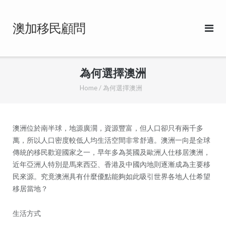
Skip
to
澳加移民顧問
content
為何選擇澳洲
Home
/
為何選擇澳洲
澳洲位於南半球，地源廣濶，資源豐富，但人口卻只有兩千多
萬，所以人口密度較低人均生活空間非常舒適。澳洲一向是全球
傳統的移民歡迎國家之一，早年多為英國及歐洲人仕移居澳洲，
近年亞洲人特別是馬來西亞、香港及中國內地則逐漸成為主要移
民來源。究竟澳洲具有什麼優點能夠如此吸引世界各地人仕希望
移居當地？
生活方式