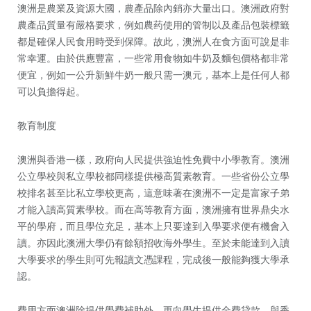
澳洲是農業及資源大國，農產品除內銷亦大量出口。澳洲政府對
農產品質量有嚴格要求，例如農药使用的管制以及產品包裝標籤
都是確保人民食用時受到保障。故此，澳洲人在食方面可說是非
常幸運。由於供應豐富，一些常用食物如牛奶及麵包價格都非常
便宜，例如一公升新鮮牛奶一般只需一澳元，基本上是任何人都
可以負擔得起。
教育制度
澳洲與香港一樣，政府向人民提供強迫性免費中小學教育。澳洲
公立學校與私立學校都同樣提供極高質素教育。一些省份公立學
校排名甚至比私立學校更高，這意味著在澳洲不一定是富家子弟
才能入讀高質素學校。而在高等教育方面，澳洲擁有世界鼎尖水
平的學府，而且學位充足，基本上只要達到入學要求便有機會入
讀。亦因此澳洲大學仍有餘額招收海外學生。至於未能達到入讀
大學要求的學生則可先報讀文憑課程，完成後一般能夠獲大學承
認。
費用方面澳洲除提供學費補助外，更向學生提供全費貸款，與香