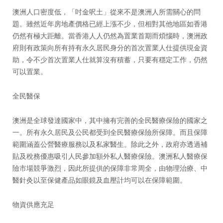
澳洲人口密度低，「吋金呎土」從來不是澳洲人所需關心的問
題。雖然近年房地產價格已經上漲不少，但相對其他地區如香港
仍然有極大距離。當香港人人仍然為置業首期而煩惱時，澳洲政
府則有政策向所有持有永久居民身分的首次置業人仕提供現金資
助，令不少首次置業人仕就算沒有積蓄，只要有穩定工作，仍然
可以置業。
全民醫保
澳洲是全球發達國家中，其中擁有完善的全民醫療保險的國家之
一。所有永久居民及公民都受到全民醫療保險所保障。而且保障
範圍涵蓋公營醫療服務以及私家醫生。除此之外，政府亦透過補
貼及稅務優惠吸引人民參加額外私人醫療保險。澳洲私人醫療保
險市場競爭激烈，因此所提供的保障非常周全，由物理治療、中
醫針灸以至保健產品如眼鏡及血壓計均可以在保障範圍。
物資供應充足